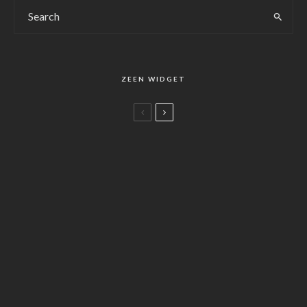
ZEEN WIDGET
Life
Chopin Best of Best (2010)
78
%
Life
Salty Air Cape
Food
ショパンの楽曲リスト